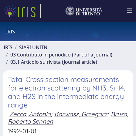
IRIS
IRIS
SIARI UNITN
03 Contributo in periodico (Part of a journal)
03.1 Articolo su rivista (Journal article)
Total Cross section measurements
for electron scattering by NH3, SiH4,
and H2S in the intermediate energy
range
Zecca, Antonio
;
Karwasz, Grzegorz
;
Brusa,
Roberto Sennen
1992-01-01