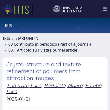
IRIS
IRIS
SIARI UNITN
03 Contributo in periodico (Part of a journal)
03.1 Articolo su rivista (Journal article)
Crystal structure and texture
refinement of polymers from
diffraction images
Lutterotti, Luca
;
Bortolotti, Mauro
;
Fambri,
Luca
2005-01-01