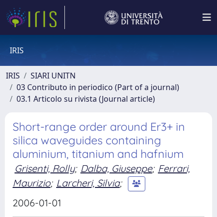
IRIS
IRIS
SIARI UNITN
03 Contributo in periodico (Part of a journal)
03.1 Articolo su rivista (Journal article)
Short-range order around Er3+ in
silica waveguides containing
aluminium, titanium and hafnium
Grisenti, Rolly
;
Dalba, Giuseppe
;
Ferrari,
Maurizio
;
Larcheri, Silvia
;
2006-01-01