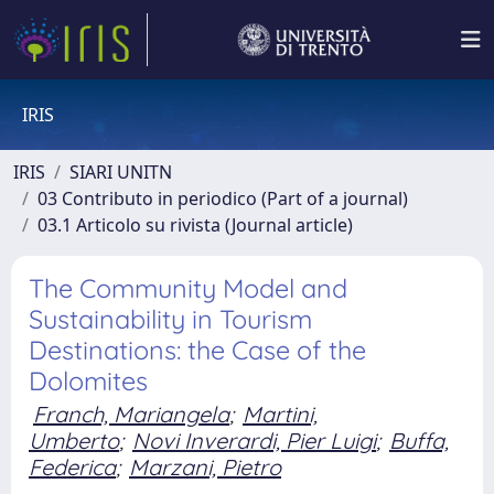
IRIS
IRIS
SIARI UNITN
03 Contributo in periodico (Part of a journal)
03.1 Articolo su rivista (Journal article)
The Community Model and
Sustainability in Tourism
Destinations: the Case of the
Dolomites
Franch, Mariangela
;
Martini,
Umberto
;
Novi Inverardi, Pier Luigi
;
Buffa,
Federica
;
Marzani, Pietro