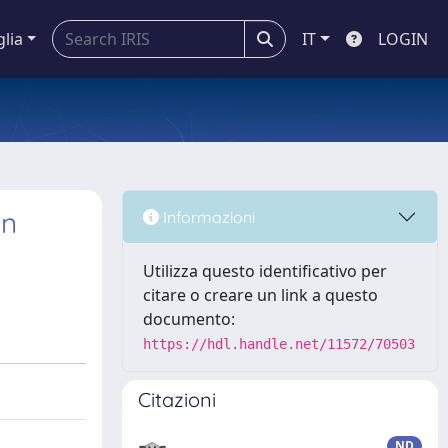
glia
IT
LOGIN
on
Informazioni
Utilizza questo identificativo per
citare o creare un link a questo
documento:
https://hdl.handle.net/11572/70503
Citazioni
ND