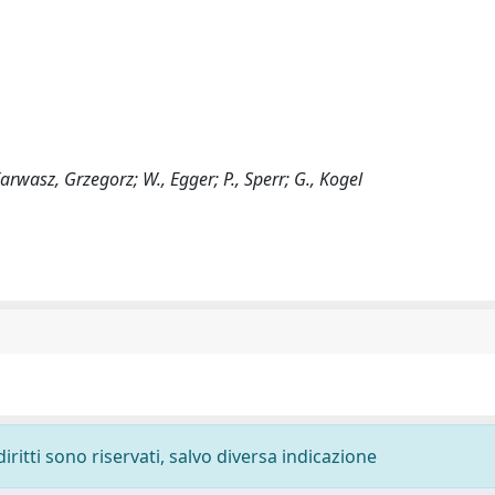
rwasz, Grzegorz; W., Egger; P., Sperr; G., Kogel
diritti sono riservati, salvo diversa indicazione