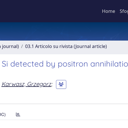
Home
Sfo
a journal)
03.1 Articolo su rivista (Journal article)
 Si detected by positron annihilati
Karwasz, Grzegorz
;
DC)