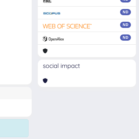
ND
ND
ND
social impact