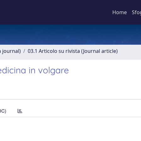
Home
Sfo
a journal)
03.1 Articolo su rivista (Journal article)
edicina in volgare
DC)