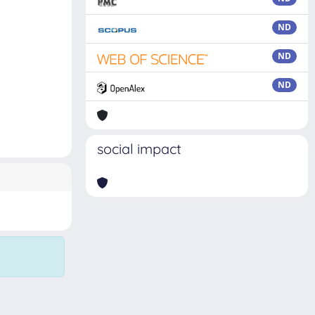
ND
ND
ND
social impact