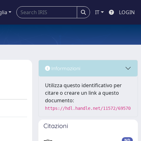
glia
IT
LOGIN
Informazioni
Utilizza questo identificativo per
citare o creare un link a questo
documento:
https://hdl.handle.net/11572/69570
Citazioni
ND