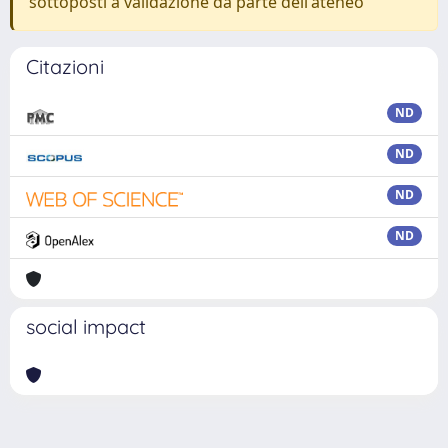
sottoposti a validazione da parte dell'ateneo
Citazioni
ND
ND
ND
ND
social impact