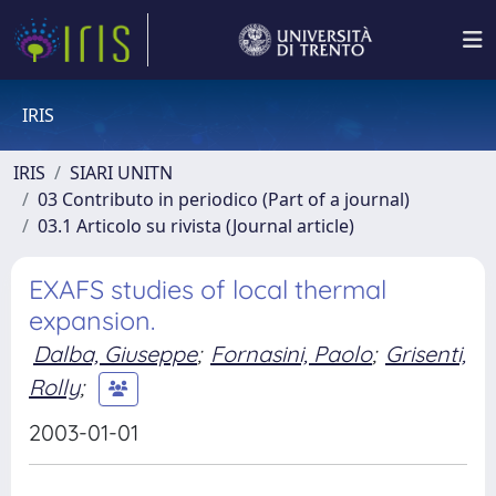
IRIS
IRIS
SIARI UNITN
03 Contributo in periodico (Part of a journal)
03.1 Articolo su rivista (Journal article)
EXAFS studies of local thermal
expansion.
Dalba, Giuseppe
;
Fornasini, Paolo
;
Grisenti,
Rolly
;
2003-01-01