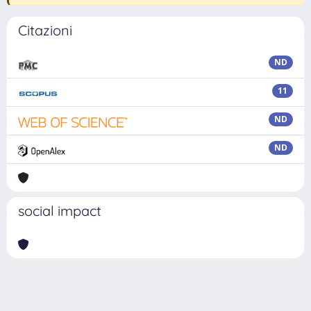
Citazioni
ND
11
ND
ND
social impact