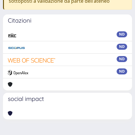
sottoposti a validazione da parte dell'ateneo
Citazioni
ND
ND
ND
ND
social impact