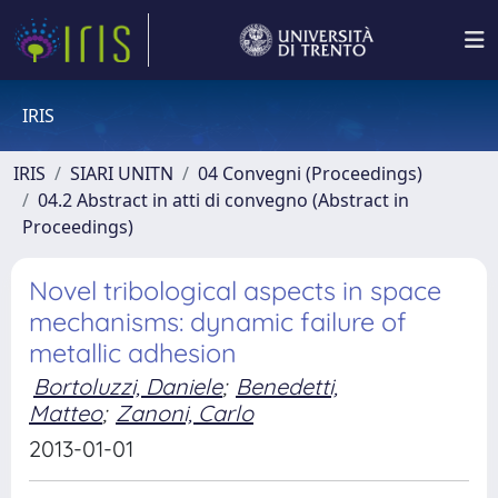
IRIS
IRIS
SIARI UNITN
04 Convegni (Proceedings)
04.2 Abstract in atti di convegno (Abstract in
Proceedings)
Novel tribological aspects in space
mechanisms: dynamic failure of
metallic adhesion
Bortoluzzi, Daniele
;
Benedetti,
Matteo
;
Zanoni, Carlo
2013-01-01