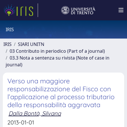
IRIS
IRIS
SIARI UNITN
03 Contributo in periodico (Part of a journal)
03.3 Nota a sentenza su rivista (Note of case in
journal)
Verso una maggiore
responsabilizzazione del Fisco con
l’applicazione al processo tributario
della responsabilità aggravata
Dalla Bontà, Silvana
2013-01-01