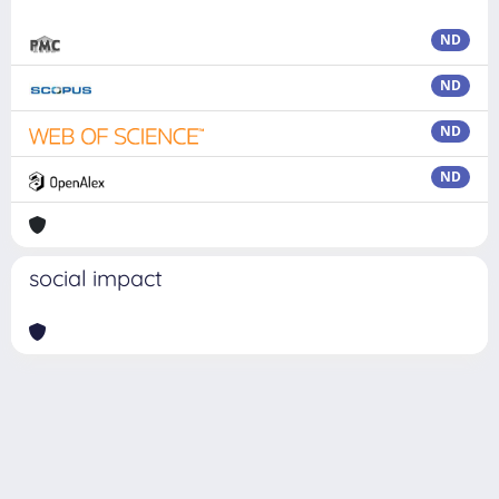
ND
ND
ND
ND
social impact
Powered by
IRIS
-
about IRIS
-
Utilizzo dei cookie
Copyright © 2026