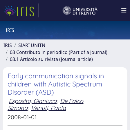
IRIS
IRIS
SIARI UNITN
03 Contributo in periodico (Part of a journal)
03.1 Articolo su rivista (Journal article)
Early communication signals in
children with Autistic Spectrum
Disorder (ASD)
Esposito, Gianluca
;
De Falco,
Simona
;
Venuti, Paola
2008-01-01