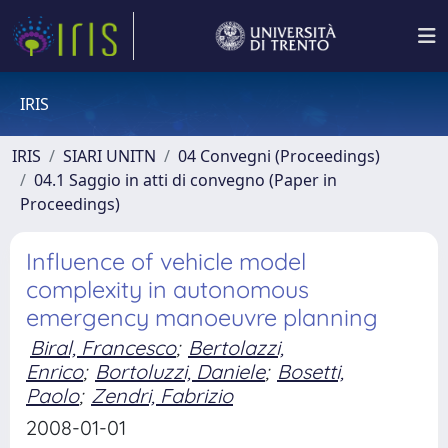
IRIS
IRIS
SIARI UNITN
04 Convegni (Proceedings)
04.1 Saggio in atti di convegno (Paper in
Proceedings)
Influence of vehicle model
complexity in autonomous
emergency manoeuvre planning
Biral, Francesco
;
Bertolazzi,
Enrico
;
Bortoluzzi, Daniele
;
Bosetti,
Paolo
;
Zendri, Fabrizio
2008-01-01