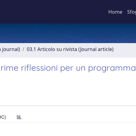
Home
Sfo
a journal)
03.1 Articolo su rivista (Journal article)
 Prime riflessioni per un programma
DC)