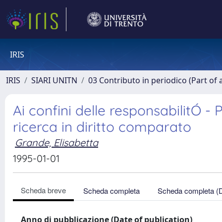
IRIS
IRIS
SIARI UNITN
03 Contributo in periodico (Part of 
Ai confini delle responsabilitÓ -
ricerca in diritto comparato
Grande, Elisabetta
1995-01-01
Scheda breve
Scheda completa
Scheda completa (
Anno di pubblicazione (Date of publication)