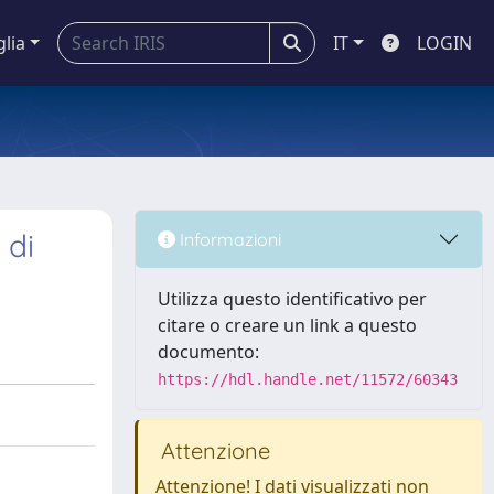
glia
IT
LOGIN
 di
Informazioni
Utilizza questo identificativo per
citare o creare un link a questo
documento:
https://hdl.handle.net/11572/60343
Attenzione
Attenzione! I dati visualizzati non