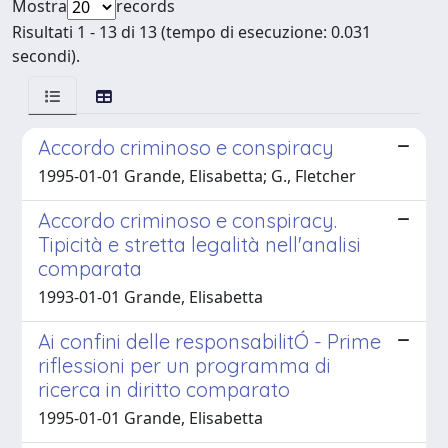
Mostra
records
Risultati 1 - 13 di 13 (tempo di esecuzione: 0.031
secondi).
Accordo criminoso e conspiracy
1995-01-01 Grande, Elisabetta; G., Fletcher
Accordo criminoso e conspiracy.
Tipicità e stretta legalità nell'analisi
comparata
1993-01-01 Grande, Elisabetta
Ai confini delle responsabilitÓ - Prime
riflessioni per un programma di
ricerca in diritto comparato
1995-01-01 Grande, Elisabetta