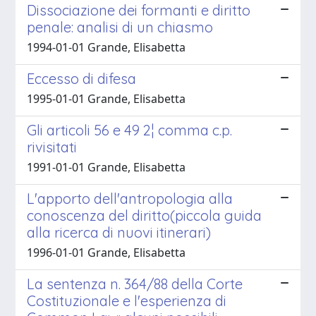
Dissociazione dei formanti e diritto
penale: analisi di un chiasmo
1994-01-01 Grande, Elisabetta
Eccesso di difesa
1995-01-01 Grande, Elisabetta
Gli articoli 56 e 49 2¦ comma c.p.
rivisitati
1991-01-01 Grande, Elisabetta
L'apporto dell'antropologia alla
conoscenza del diritto(piccola guida
alla ricerca di nuovi itinerari)
1996-01-01 Grande, Elisabetta
La sentenza n. 364/88 della Corte
Costituzionale e l'esperienza di