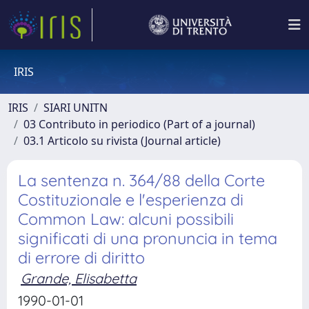
IRIS
IRIS
SIARI UNITN
03 Contributo in periodico (Part of a journal)
03.1 Articolo su rivista (Journal article)
La sentenza n. 364/88 della Corte
Costituzionale e l'esperienza di
Common Law: alcuni possibili
significati di una pronuncia in tema
di errore di diritto
Grande, Elisabetta
1990-01-01