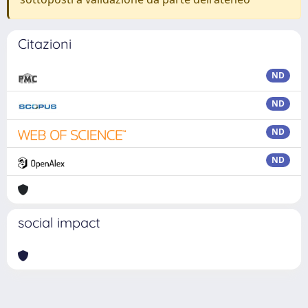
Citazioni
ND
ND
ND
ND
social impact