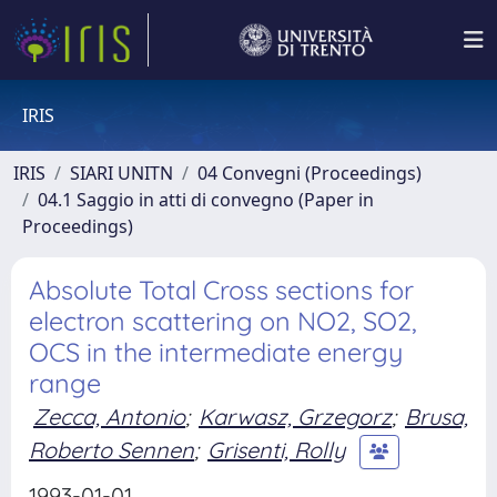
IRIS
IRIS
SIARI UNITN
04 Convegni (Proceedings)
04.1 Saggio in atti di convegno (Paper in
Proceedings)
Absolute Total Cross sections for
electron scattering on NO2, SO2,
OCS in the intermediate energy
range
Zecca, Antonio
;
Karwasz, Grzegorz
;
Brusa,
Roberto Sennen
;
Grisenti, Rolly
1993-01-01