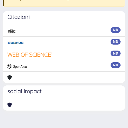
Citazioni
ND
ND
ND
ND
social impact