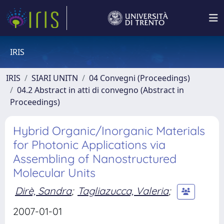
IRIS
IRIS
SIARI UNITN
04 Convegni (Proceedings)
04.2 Abstract in atti di convegno (Abstract in
Proceedings)
Hybrid Organic/Inorganic Materials
for Photonic Applications via
Assembling of Nanostructured
Molecular Units
Dirè, Sandra
;
Tagliazucca, Valeria
;
2007-01-01