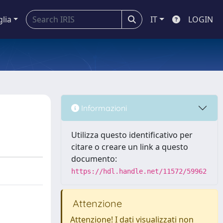
glia
IT
LOGIN
Informazioni
Utilizza questo identificativo per
citare o creare un link a questo
documento:
https://hdl.handle.net/11572/59962
Attenzione
Attenzione! I dati visualizzati non