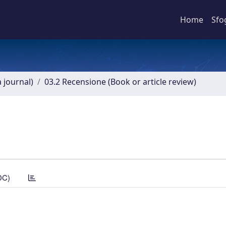
Home
Sfo
a journal)
03.2 Recensione (Book or article review)
DC)