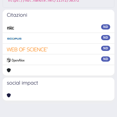
https://hdl.handle.net/11572/58572
Citazioni
ND
ND
ND
ND
social impact