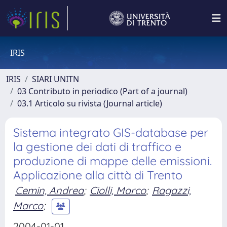
IRIS
IRIS
SIARI UNITN
03 Contributo in periodico (Part of a journal)
03.1 Articolo su rivista (Journal article)
Sistema integrato GIS-database per
la gestione dei dati di traffico e
produzione di mappe delle emissioni.
Applicazione alla città di Trento
Cemin, Andrea
;
Ciolli, Marco
;
Ragazzi,
Marco
;
2004-01-01