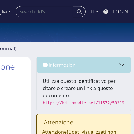
glia
IT
LOGIN
journal)
ione
Informazioni
Utilizza questo identificativo per
citare o creare un link a questo
documento:
https://hdl.handle.net/11572/58319
Attenzione
Attenzione! I dati visualizzati non