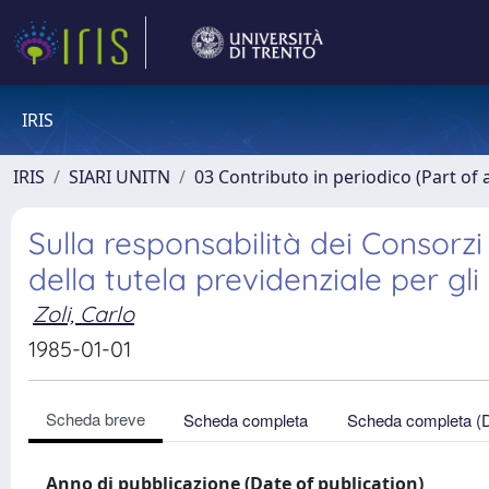
IRIS
IRIS
SIARI UNITN
03 Contributo in periodico (Part of 
Sulla responsabilità dei Consorz
della tutela previdenziale per gli
Zoli, Carlo
1985-01-01
Scheda breve
Scheda completa
Scheda completa (
Anno di pubblicazione (Date of publication)