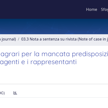
Home
Sfo
a journal)
03.3 Nota a sentenza su rivista (Note of case in 
i agrari per la mancata predisposiz
 agenti e i rappresentanti
DC)