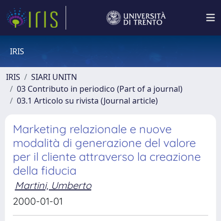
IRIS
IRIS
SIARI UNITN
03 Contributo in periodico (Part of a journal)
03.1 Articolo su rivista (Journal article)
Marketing relazionale e nuove
modalità di generazione del valore
per il cliente attraverso la creazione
della fiducia
Martini, Umberto
2000-01-01