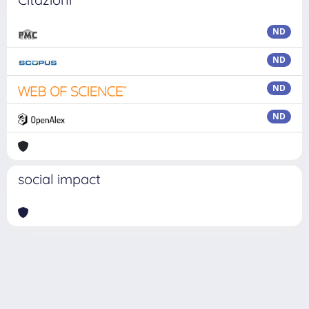
ND
ND
ND
ND
social impact
Powered by
IRIS
-
about IRIS
-
Utilizzo dei cookie
Copyright © 2026