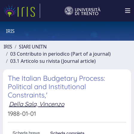
IRIS
IRIS
SIARI UNITN
03 Contributo in periodico (Part of a journal)
03.1 Articolo su rivista (Journal article)
The Italian Budgetary Process:
Political and Institutional
Constraints,'
Della Sala, Vincenzo
1988-01-01
Scheda breve
Scheda completa