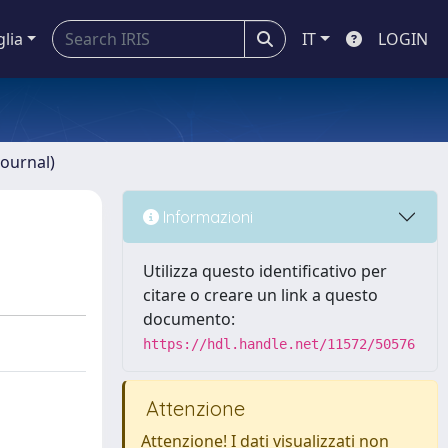
glia
IT
LOGIN
journal)
Informazioni
Utilizza questo identificativo per
citare o creare un link a questo
documento:
https://hdl.handle.net/11572/50576
Attenzione
Attenzione! I dati visualizzati non