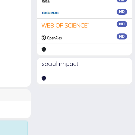
ND
ND
ND
social impact