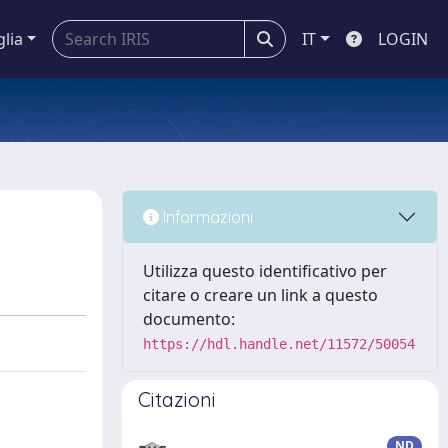
glia
IT
LOGIN
Informazioni
Utilizza questo identificativo per
citare o creare un link a questo
documento:
https://hdl.handle.net/11572/50054
Citazioni
ND