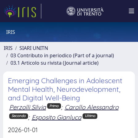
IRIS
IRIS
SIARI UNITN
03 Contributo in periodico (Part of a journal)
03.1 Articolo su rivista (Journal article)
Emerging Challenges in Adolescent
Mental Health, Neurodevelopment,
and Digital Well-Being
Perzolli Silvia
;
Carollo Alessandro
Primo
;
Esposito Gianluca
Secondo
Ultimo
2026-01-01