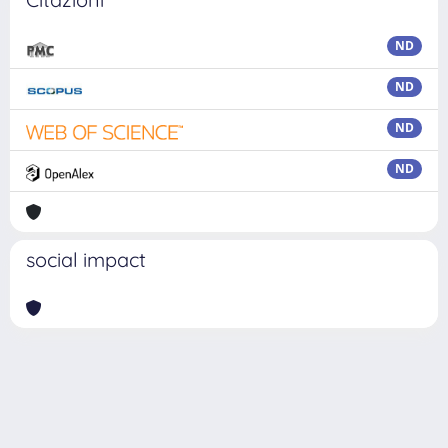
ND
ND
ND
ND
social impact
Powered by
IRIS
-
about IRIS
-
Utilizzo dei cookie
Copyright © 2026