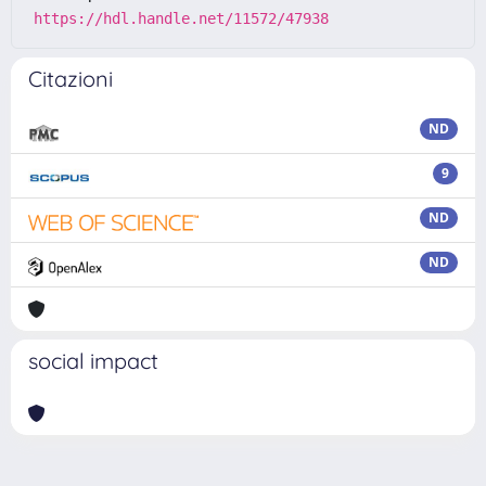
https://hdl.handle.net/11572/47938
Citazioni
ND
9
ND
ND
social impact