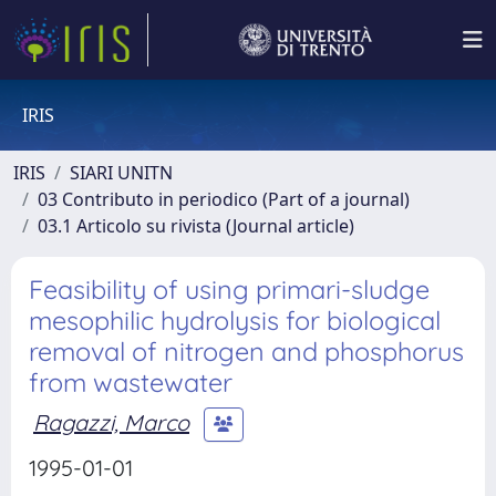
IRIS
IRIS
SIARI UNITN
03 Contributo in periodico (Part of a journal)
03.1 Articolo su rivista (Journal article)
Feasibility of using primari-sludge
mesophilic hydrolysis for biological
removal of nitrogen and phosphorus
from wastewater
Ragazzi, Marco
1995-01-01