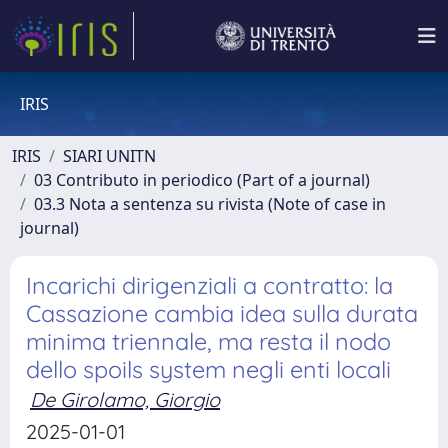
IRIS
IRIS
SIARI UNITN
03 Contributo in periodico (Part of a journal)
03.3 Nota a sentenza su rivista (Note of case in
journal)
Incarichi dirigenziali a contratto: la
Cassazione cambia idea sulla durata
minima triennale, ma resta il nodo
dello spoils system negli enti locali
De Girolamo, Giorgio
2025-01-01