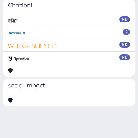
Citazioni
ND
2
ND
ND
social impact
Powered by
IRIS
-
about IRIS
-