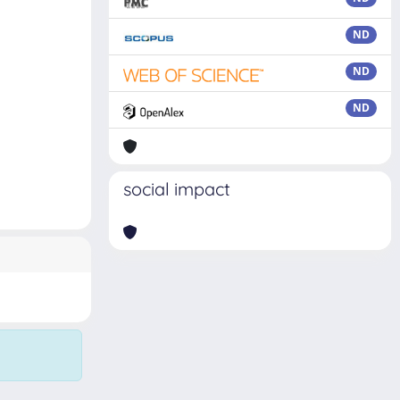
ND
ND
ND
social impact