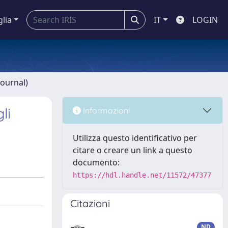
glia
IT
LOGIN
journal)
li
Informazioni
Utilizza questo identificativo per
citare o creare un link a questo
documento:
https://hdl.handle.net/11572/47377
Citazioni
ND