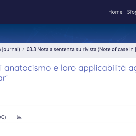
Home
Sfo
a journal)
03.3 Nota a sentenza su rivista (Note of case in 
i anatocismo e loro applicabilità ag
ari
DC)