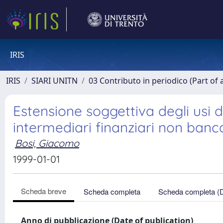
IRIS
IRIS
SIARI UNITN
03 Contributo in periodico (Part of 
Estensione soggettiva degli usi d
intermediari finanziari non banc
Bosi, Giacomo
1999-01-01
Scheda breve
Scheda completa
Scheda completa (
Anno di pubblicazione (Date of publication)