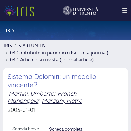
IRIS
IRIS
SIARI UNITN
03 Contributo in periodico (Part of a journal)
03.1 Articolo su rivista (Journal article)
Sistema Dolomiti: un modello
vincente?
Martini, Umberto
;
Franch,
Mariangela
;
Marzani, Pietro
2003-01-01
Scheda breve
Scheda completa