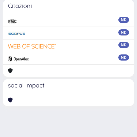
Citazioni
ND
ND
ND
ND
social impact
Powered by
IRIS
-
about IRIS
-