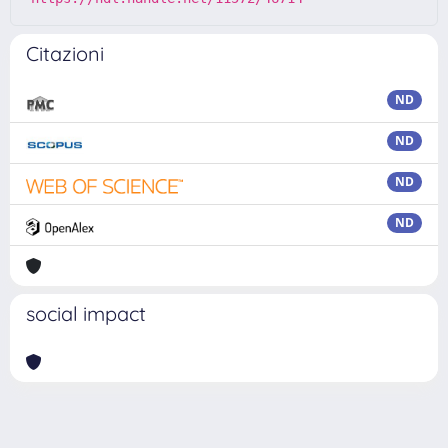
Citazioni
ND
ND
ND
ND
social impact