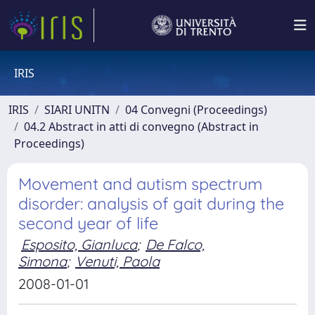
IRIS
IRIS
SIARI UNITN
04 Convegni (Proceedings)
04.2 Abstract in atti di convegno (Abstract in
Proceedings)
Movement and autism spectrum
disorder: analysis of gait during the
second year of life
Esposito, Gianluca
;
De Falco,
Simona
;
Venuti, Paola
2008-01-01