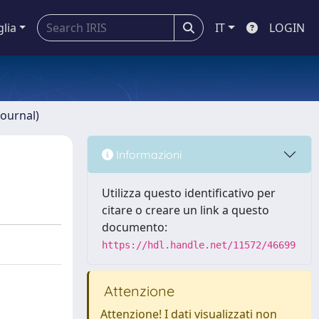
glia
IT
LOGIN
journal)
Informazioni
Utilizza questo identificativo per
citare o creare un link a questo
documento:
https://hdl.handle.net/11572/46699
Attenzione
Attenzione! I dati visualizzati non