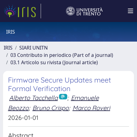
IRIS
IRIS
SIARI UNITN
03 Contributo in periodico (Part of a journal)
03.1 Articolo su rivista (Journal article)
Firmware Secure Updates meet
Formal Verification
Alberto Tacchella
;
Emanuele
Beozzo
;
Bruno Crispo
;
Marco Roveri
2026-01-01
Abstract