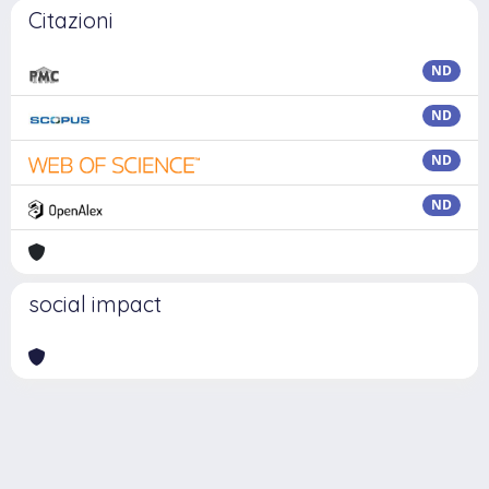
Citazioni
ND
ND
ND
ND
social impact
Powered by
IRIS
-
about IRIS
-