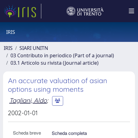
IRIS
IRIS
SIARI UNITN
03 Contributo in periodico (Part of a journal)
03.1 Articolo su rivista (Journal article)
An accurate valuation of asian
options using moments
Tagliani, Aldo
;
2002-01-01
Scheda breve
Scheda completa