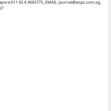
apore:011 65 6 4665775, EMAIL:
journal@wspc.com.sg
,
INTERNET: http://www.wspc.com.sg, http://www.worldscinet.com, Fax: 011 65 6 4677667