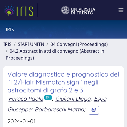
IRIS
IRIS
SIARI UNITN
04 Convegni (Proceedings)
04.2 Abstract in atti di convegno (Abstract in
Proceedings)
Valore diagnostico e prognostico del
"T2/Flair Mismatch sign" negli
astrocitomi di grafo 2 e 3
Feraco Paola
;
Giuliani Diego
;
Espa
Giuseppe
;
Barbareschi Mattia
;
2024-01-01