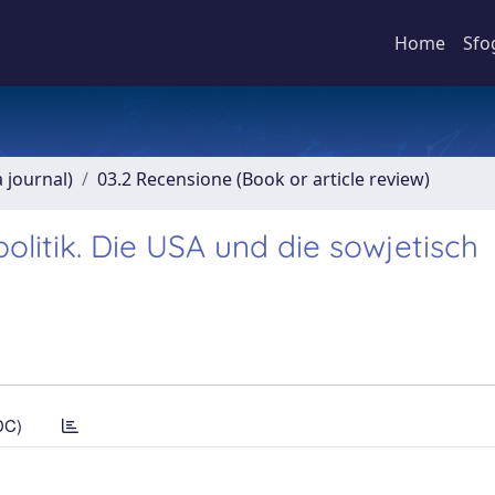
Home
Sfo
a journal)
03.2 Recensione (Book or article review)
itik. Die USA und die sowjetisch
DC)