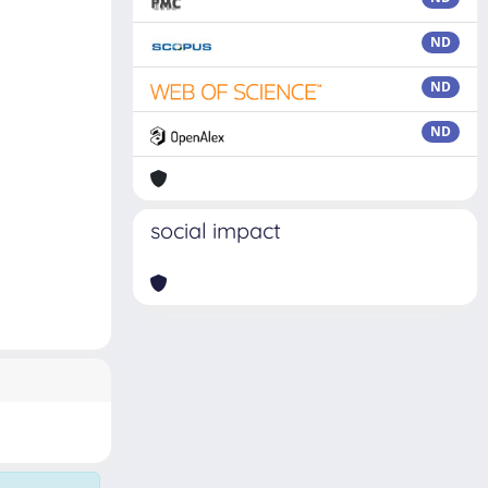
ND
ND
ND
social impact