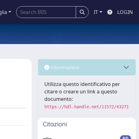
glia
IT
LOGIN
Informazioni
Utilizza questo identificativo per
citare o creare un link a questo
documento:
https://hdl.handle.net/11572/43271
Citazioni
ND