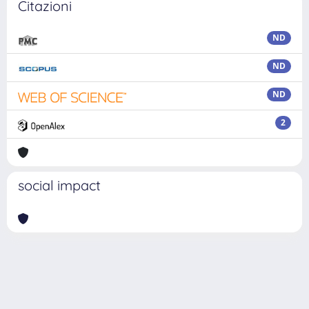
Citazioni
ND
ND
ND
2
social impact
Powered by
IRIS
-
about IRIS
-