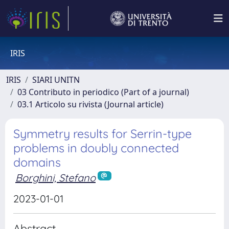
IRIS
IRIS
SIARI UNITN
03 Contributo in periodico (Part of a journal)
03.1 Articolo su rivista (Journal article)
Symmetry results for Serrin-type
problems in doubly connected
domains
Borghini, Stefano
2023-01-01
Abstract