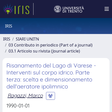
IRIS
IRIS
SIARI UNITN
03 Contributo in periodico (Part of a journal)
03.1 Articolo su rivista (Journal article)
Risanamento del Lago di Varese -
Interventi sul corpo idrico. Parte
terza: scelta e dimensionamento
dell'aeratore ipolimnico
Ragazzi, Marco
1990-01-01