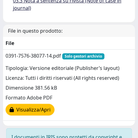
03.3 Nota a sentenza su rivista (Note of case in
journal)
File in questo prodotto:
File
0391-7576-38077-14.pdf
Solo gestori archivio
Tipologia: Versione editoriale (Publisher’s layout)
Licenza: Tutti i diritti riservati (All rights reserved)
Dimensione 381.56 kB
Formato Adobe PDF
Visualizza/Apri
I documenti in IRIS sono protetti da copyright e