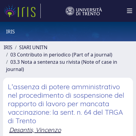
IRIS
IRIS
SIARI UNITN
03 Contributo in periodico (Part of a journal)
03.3 Nota a sentenza su rivista (Note of case in
journal)
L’assenza di potere amministrativo
nel procedimento di sospensione del
rapporto di lavoro per mancata
vaccinazione: la sent. n. 64 del TRGA
di Trento
Desantis, Vincenzo