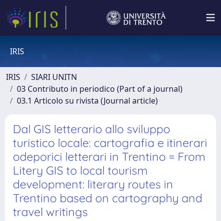
IRIS
IRIS
SIARI UNITN
03 Contributo in periodico (Part of a journal)
03.1 Articolo su rivista (Journal article)
Dal GIS letterario allo sviluppo
turistico locale: cartografia e itinerari
odeporici letterari in Trentino = From
Litery GIS to local tourism
development: literary routes in
Trentino based on cartography and
travel writings