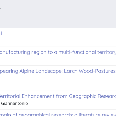
.
i
nufacturing region to a multi-functional territor
ppearing Alpine Landscape: Larch Wood-Pastures
r Territorial Enhancement from Geographic Resear
e, Giannantonio
ain of geographical research: a literature revie