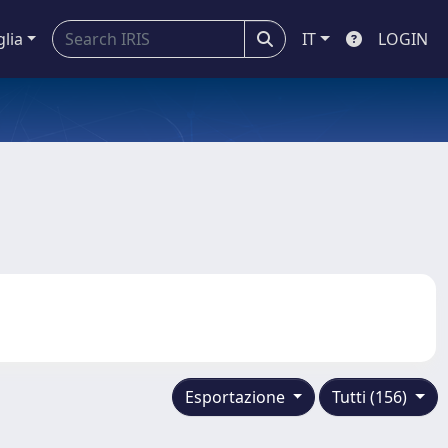
glia
IT
LOGIN
Esportazione
Tutti (156)