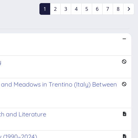
1
2
3
4
5
6
7
8
y
 and Meadows in Trentino (Italy) Between
ch and Literature
w (1990–2024)