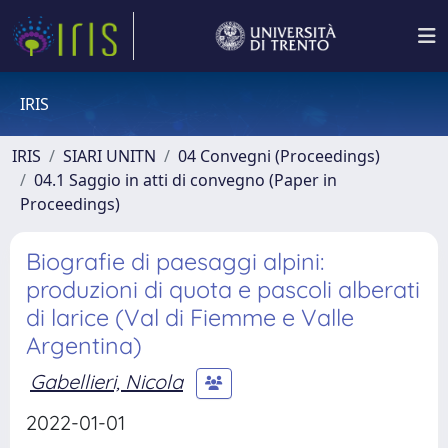
IRIS
IRIS
SIARI UNITN
04 Convegni (Proceedings)
04.1 Saggio in atti di convegno (Paper in
Proceedings)
Biografie di paesaggi alpini:
produzioni di quota e pascoli alberati
di larice (Val di Fiemme e Valle
Argentina)
Gabellieri, Nicola
2022-01-01