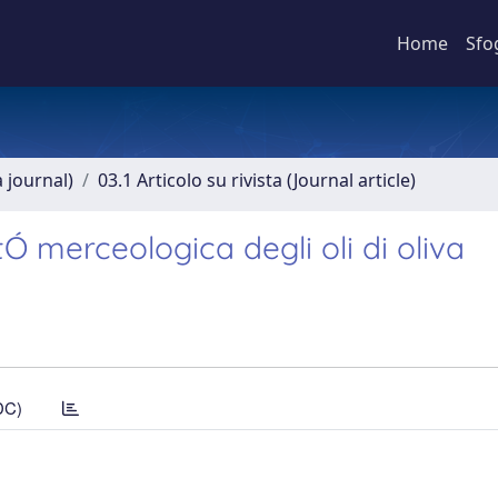
Home
Sfo
a journal)
03.1 Articolo su rivista (Journal article)
Ó merceologica degli oli di oliva
DC)