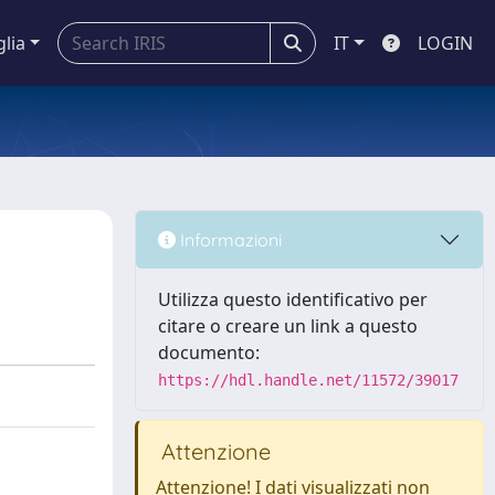
glia
IT
LOGIN
Informazioni
Utilizza questo identificativo per
citare o creare un link a questo
documento:
https://hdl.handle.net/11572/39017
Attenzione
Attenzione! I dati visualizzati non