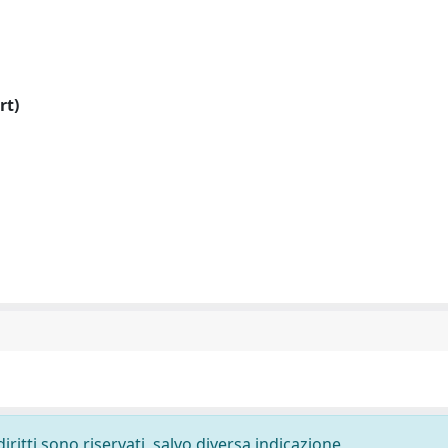
rt)
diritti sono riservati, salvo diversa indicazione