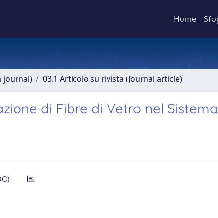
Home
Sfo
a journal)
03.1 Articolo su rivista (Journal article)
zazione di Fibre di Vetro nel Sistem
DC)