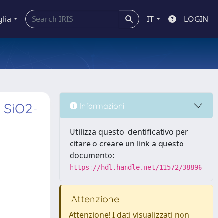
glia
IT
LOGIN
a SiO2-
Informazioni
Utilizza questo identificativo per
citare o creare un link a questo
documento:
https://hdl.handle.net/11572/38896
Attenzione
Attenzione! I dati visualizzati non